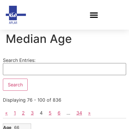
Median Age
Search Entries:
Displaying 76 - 100 of 836
«
1
2
3
4
5
6
…
34
»
66